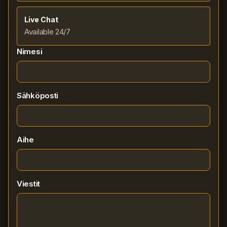
Live Chat
Available 24/7
Nimesi
Sähköposti
Aihe
Viestit