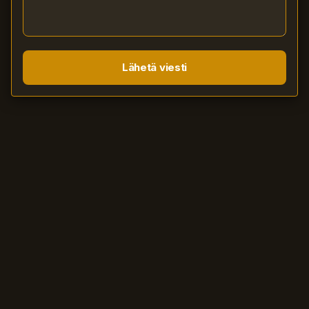
Lähetä viesti