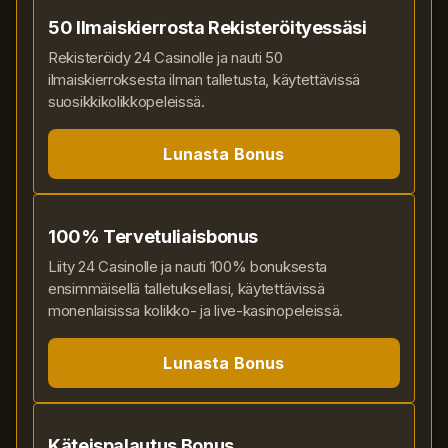
50 Ilmaiskierrosta Rekisteröityessäsi
Rekisteröidy 24 Casinolle ja nauti 50
ilmaiskierroksesta ilman talletusta, käytettävissä
suosikkikolikkopeleissä.
Lunasta Bonus
100% Tervetuliaisbonus
Liity 24 Casinolle ja nauti 100% bonuksesta
ensimmäisellä talletuksellasi, käytettävissä
monenlaisissa kolikko- ja live-kasinopeleissä.
Lunasta Bonus
Käteispalautus Bonus