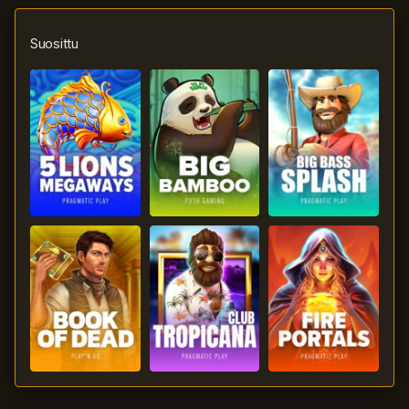
Suosittu