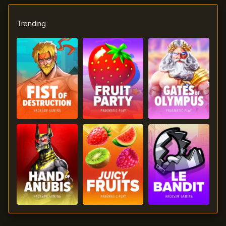
Trending