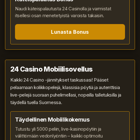
Naudi käteispalautusta 24 Casinolla ja varmistat
itsellesi osan menetetyistä varoista takaisin.
Lunasta Bonus
24 Casino Mobiilisovellus
Kaikki 24 Casino -jännitykset taskussasi! Pääset
pelaamaan kolikkopelejä, klassisia pöytiä ja autenttisia
live-pelejä suoraan puhelimellasi, nopeilla talletuksilla ja
täydellä tuella Suomessa.
Täydellinen Mobiilikokemus
Tutustu yli 5000 peliin, live-kasinopöytiin ja
välittömään vedonlyöntiin – kaikki optimoitu