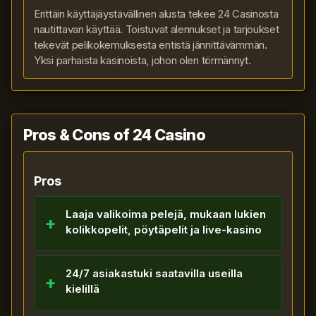
Erittäin käyttäjäystävällinen alusta tekee 24 Casinosta
nautittavan käyttää. Toistuvat alennukset ja tarjoukset
tekevät pelikokemuksesta entistä jännittävämmän.
Yksi parhaista kasinoista, johon olen törmännyt.
Pros & Cons of 24 Casino
Pros
Laaja valikoima pelejä, mukaan lukien
kolikkopelit, pöytäpelit ja live-kasino
24/7 asiakastuki saatavilla useilla
kielillä