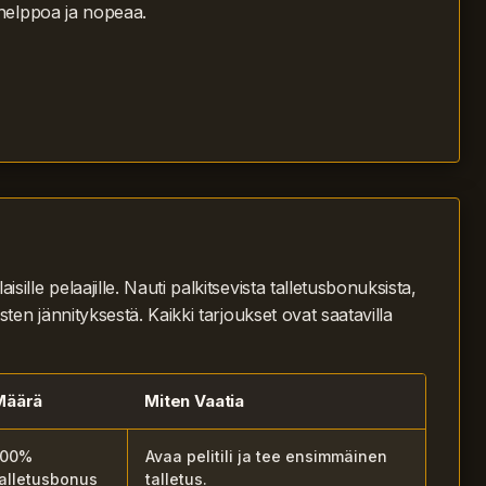
n helppoa ja nopeaa.
sille pelaajille. Nauti palkitsevista talletusbonuksista,
sten jännityksestä. Kaikki tarjoukset ovat saatavilla
Määrä
Miten Vaatia
100%
Avaa pelitili ja tee ensimmäinen
talletusbonus
talletus.