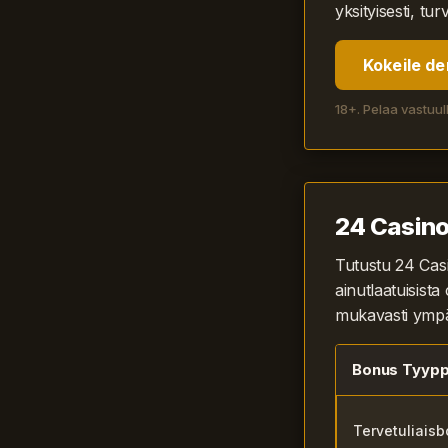
yksityisesti, tu
Kokeile d
18+. Pelaa vastuull
24 Casino
Tutustu 24 Casin
ainutlaatuisista
mukavasti ymp
Bonus Tyypp
Tervetuliais