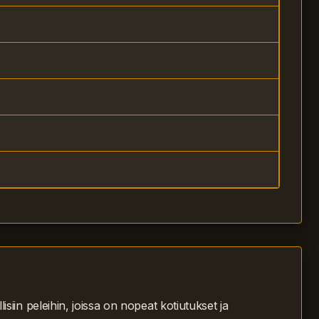
lisiin peleihin, joissa on nopeat kotiutukset ja