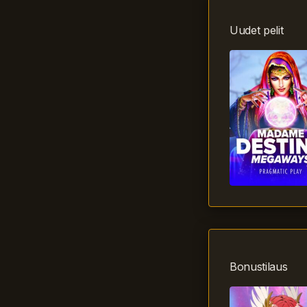
Uudet pelit
Bonustilaus