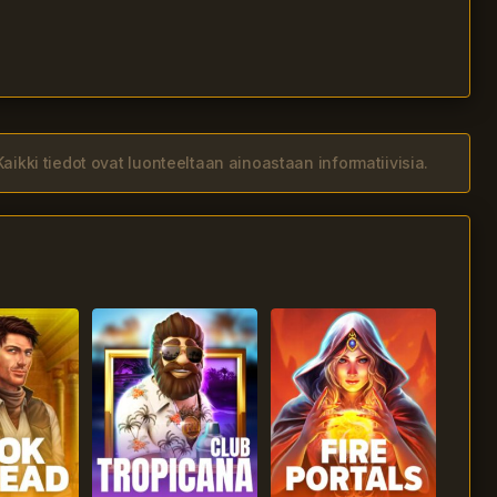
kki tiedot ovat luonteeltaan ainoastaan ​​informatiivisia.