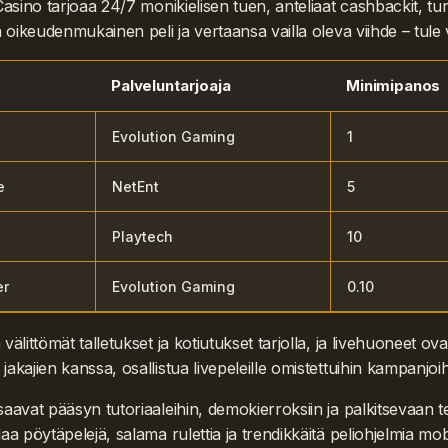
Casino tarjoaa 24/7 monikielisen tuen, anteliaat cashbackit, tur
a oikeudenmukainen peli ja vertaansa vailla oleva viihde – tule v
Palveluntarjoaja
Minimipanos
Evolution Gaming
1
e
NetEnt
5
Playtech
10
er
Evolution Gaming
0.10
 välittömät talletukset ja kotiutukset tarjolla, ja livehuoneet
akajien kanssa, osallistua livepeleille omistettuihin kampanjoihin
saavat pääsyn tutoriaaleihin, demokierroksiin ja palkitsevaan
a pöytäpelejä, salama rulettia ja trendikkäitä peliohjelmia mobiilil