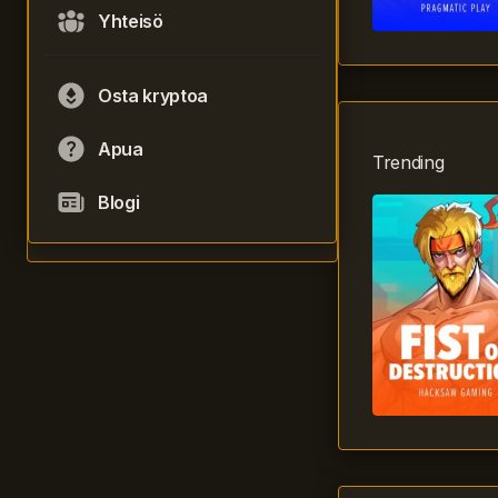
Yhteisö
Osta kryptoa
Apua
Trending
Blogi