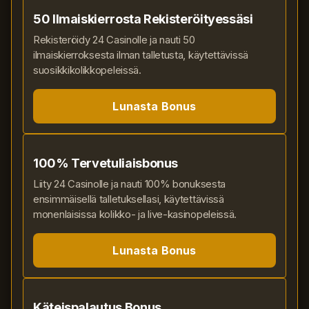
50 Ilmaiskierrosta Rekisteröityessäsi
Rekisteröidy 24 Casinolle ja nauti 50
ilmaiskierroksesta ilman talletusta, käytettävissä
suosikkikolikkopeleissä.
Lunasta Bonus
100% Tervetuliaisbonus
Liity 24 Casinolle ja nauti 100% bonuksesta
ensimmäisellä talletuksellasi, käytettävissä
monenlaisissa kolikko- ja live-kasinopeleissä.
Lunasta Bonus
Käteispalautus Bonus