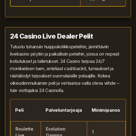
24 Casino Live Dealer Pelit
Tutustu tuhansiin huippukolikkopeleihin, jännittäviin
livekasino pöytiin ja paikallisiin peleihin, joissa on nopeat
kotiutukset ja talletukset. 24 Casino tarjoaa 24/7
monikielisen tuen, anteliaat cashbackit, turnaukset ja
räätälöidyt tarjoukset suomalaisille pelaajille. Kokea
oikeudenmukainen peli ja vertaansa vailla oleva viihde –
tule voittajaksi 24 Casinolla.
Ke
Peli
Palveluntarjoaja
Minimipanos
om
Roulette
Evolution
Re
1
Live
Gaming
ko