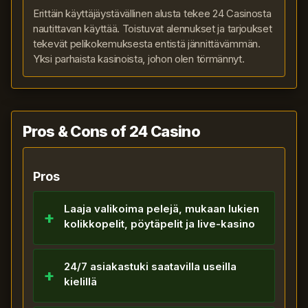
Erittäin käyttäjäystävällinen alusta tekee 24 Casinosta
nautittavan käyttää. Toistuvat alennukset ja tarjoukset
tekevät pelikokemuksesta entistä jännittävämmän.
Yksi parhaista kasinoista, johon olen törmännyt.
Pros & Cons of 24 Casino
Pros
Laaja valikoima pelejä, mukaan lukien
kolikkopelit, pöytäpelit ja live-kasino
24/7 asiakastuki saatavilla useilla
kielillä