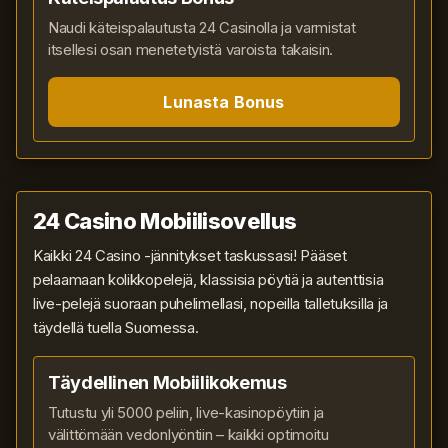
Naudi käteispalautusta 24 Casinolla ja varmistat
itsellesi osan menetetyistä varoista takaisin.
Lunasta Bonus
24 Casino Mobiilisovellus
Kaikki 24 Casino -jännitykset taskussasi! Pääset
pelaamaan kolikkopelejä, klassisia pöytiä ja autenttisia
live-pelejä suoraan puhelimellasi, nopeilla talletuksilla ja
täydellä tuella Suomessa.
Täydellinen Mobiilikokemus
Tutustu yli 5000 peliin, live-kasinopöytiin ja
välittömään vedonlyöntiin – kaikki optimoitu